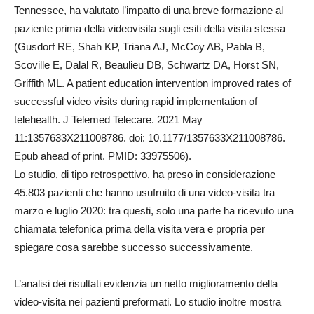
Tennessee, ha valutato l’impatto di una breve formazione al
paziente prima della videovisita sugli esiti della visita stessa
(Gusdorf RE, Shah KP, Triana AJ, McCoy AB, Pabla B,
Scoville E, Dalal R, Beaulieu DB, Schwartz DA, Horst SN,
Griffith ML. A patient education intervention improved rates of
successful video visits during rapid implementation of
telehealth. J Telemed Telecare. 2021 May
11:1357633X211008786. doi: 10.1177/1357633X211008786.
Epub ahead of print. PMID: 33975506).
Lo studio, di tipo retrospettivo, ha preso in considerazione
45.803 pazienti che hanno usufruito di una video-visita tra
marzo e luglio 2020: tra questi, solo una parte ha ricevuto una
chiamata telefonica prima della visita vera e propria per
spiegare cosa sarebbe successo successivamente.
L’analisi dei risultati evidenzia un netto miglioramento della
video-visita nei pazienti preformati. Lo studio inoltre mostra