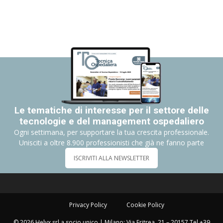
Le tematiche di interesse per il settore delle
tecnologie e del management ospedaliero
Ogni settimana, per supportare la tua crescita professionale.
Unisciti a oltre 8.900 professionisti che già ne fanno parte
ISCRIVITI ALLA NEWSLETTER
Privacy Policy
Cookie Policy
© 2026 Helyx srl a socio unico | Milano: Via Eritrea, 21 – 20157 Tel +39