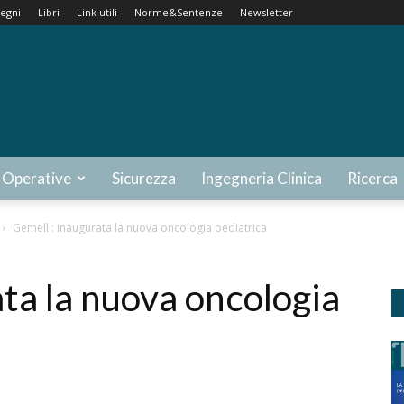
egni
Libri
Link utili
Norme&Sentenze
Newsletter
 Operative
Sicurezza
Ingegneria Clinica
Ricerca
Gemelli: inaugurata la nuova oncologia pediatrica
ta la nuova oncologia