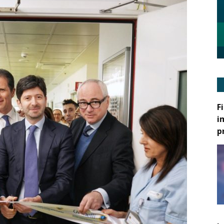
F
i
p