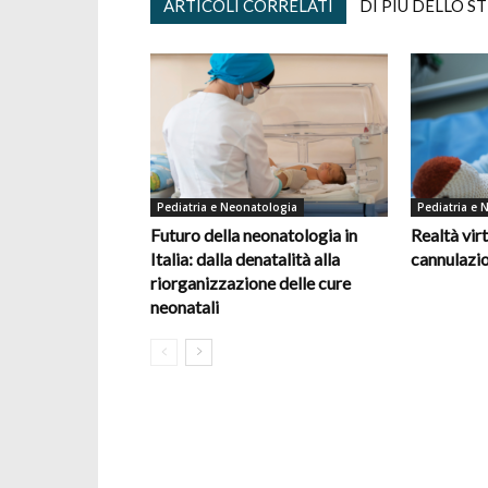
ARTICOLI CORRELATI
DI PIÙ DELLO S
Pediatria e Neonatologia
Pediatria e 
Futuro della neonatologia in
Realtà virt
Italia: dalla denatalità alla
cannulazio
riorganizzazione delle cure
neonatali