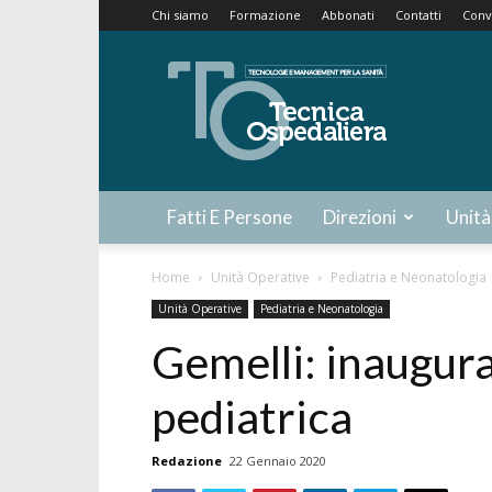
Chi siamo
Formazione
Abbonati
Contatti
Conv
Tecnica
Ospedaliera
Fatti E Persone
Direzioni
Unità
Home
Unità Operative
Pediatria e Neonatologia
Unità Operative
Pediatria e Neonatologia
Gemelli: inaugura
pediatrica
Redazione
22 Gennaio 2020