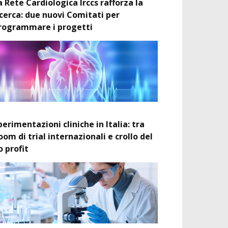
a Rete Cardiologica Irccs rafforza la
icerca: due nuovi Comitati per
rogrammare i progetti
perimentazioni cliniche in Italia: tra
oom di trial internazionali e crollo del
o profit