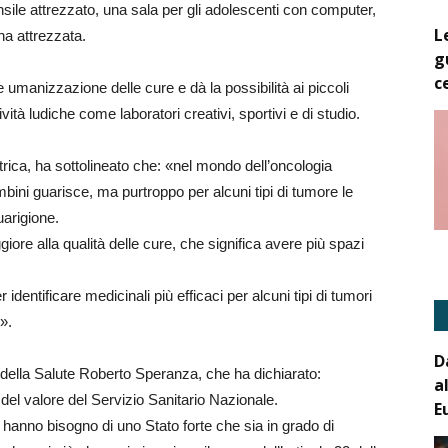
nsile attrezzato, una sala per gli adolescenti con computer,
L
na attrezzata.
g
c
e umanizzazione delle cure e dà la possibilità ai piccoli
ività ludiche come laboratori creativi, sportivi e di studio.
trica, ha sottolineato che: «nel mondo dell’oncologia
bini guarisce, ma purtroppo per alcuni tipi di tumore le
uarigione.
re alla qualità delle cure, che significa avere più spazi
identificare medicinali più efficaci per alcuni tipi di tumori
».
D
 della Salute Roberto Speranza, che ha dichiarato:
a
 del valore del Servizio Sanitario Nazionale.
E
 hanno bisogno di uno Stato forte che sia in grado di