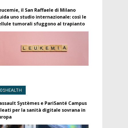
eucemie, il San Raffaele di Milano
uida uno studio internazionale: così le
ellule tumorali sfuggono al trapianto
01HEALTH
assault Systèmes e PariSanté Campus
lleati per la sanità digitale sovrana in
uropa