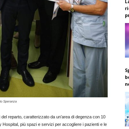
L
r
p
S
b
n
erto Speranza
ali del reparto, caratterizzato da un’area di degenza con 10
y Hospital, più spazi e servizi per accogliere i pazienti e le