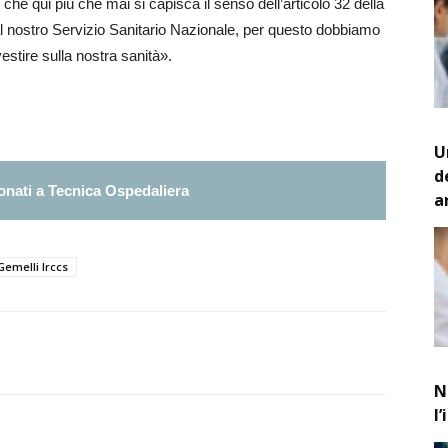
so che qui più che mai si capisca il senso dell’articolo 32 della
l nostro Servizio Sanitario Nazionale, per questo dobbiamo
vestire sulla nostra sanità».
U
d
nati a Tecnica Ospedaliera
a
Gemelli Irccs
N
l