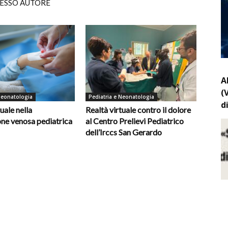
TESSO AUTORE
A
(
Neonatologia
Pediatria e Neonatologia
d
uale nella
Realtà virtuale contro il dolore
ne venosa pediatrica
al Centro Prelievi Pediatrico
dell’Irccs San Gerardo