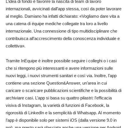
L’idea di fondo è favorire la nascita di team di lavoro
internazionali, avvicinati dall’app stessa, così da poter lavorare
al meglio. Damiano ha infatti dichiarato: «Vogliamo dare vita a
una catena di équipe mediche collegate tra loro a livello
internazionale. Una connessione di tipo multidisciplinare che
contribuisca all’accrescimento della conoscenza individuale e
collettiva».
Tramite InEquipe è inoltre possibile seguire i colleghi o i casi
che si ritengono più interessanti e avere informazioni sulle
nuovi leggi, i nuovi strumenti sanitari e così via. Inoltre, l’app
contiene una sezione Question&Answer, un’area in cui
caricare o scaricare pubblicazioni scientifiche e la possibilità di
archiviare casi. L’app si basa su quattro pilastri: l’efficacia
visiva di Instagram, la varietà di funzioni di Facebook, la
rigorosità di LinkedIn e la semplicità di Whatsapp. Al momento
l’app è disponibile solo per sistemi iOS (dalla versione 9.0 in
poi), ma presto sarà rilasciata anche una versione per Android.