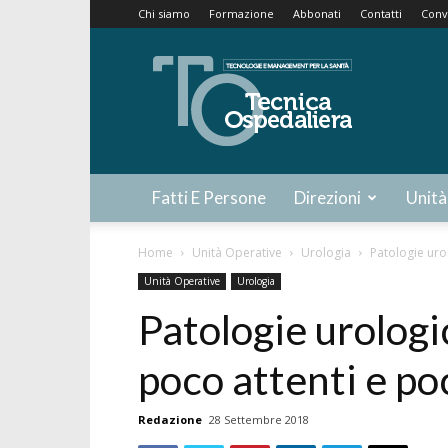
Chi siamo
Formazione
Abbonati
Contatti
Conv
Tecnica
Ospedaliera
Fatti E Persone
Direzioni
Unità
Home
Unità Operative
Urologia
Patologie uro
Unità Operative
Urologia
Patologie urologi
poco attenti e po
Redazione
28 Settembre 2018