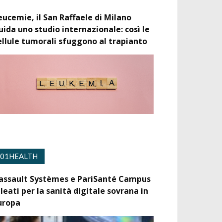
eucemie, il San Raffaele di Milano
uida uno studio internazionale: così le
ellule tumorali sfuggono al trapianto
01HEALTH
assault Systèmes e PariSanté Campus
lleati per la sanità digitale sovrana in
uropa