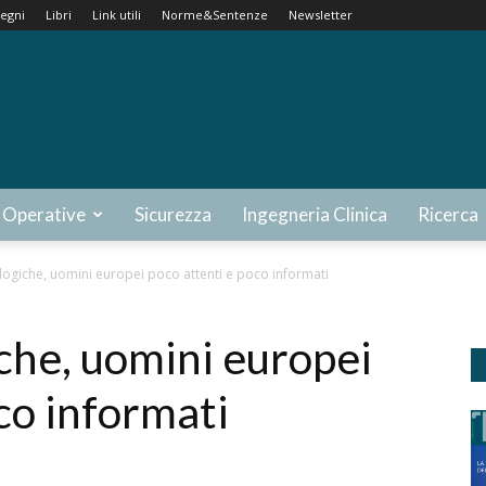
egni
Libri
Link utili
Norme&Sentenze
Newsletter
 Operative
Sicurezza
Ingegneria Clinica
Ricerca
logiche, uomini europei poco attenti e poco informati
che, uomini europei
co informati