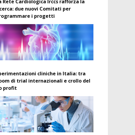
a Rete Cardiologica Irccs rafforza la
icerca: due nuovi Comitati per
rogrammare i progetti
perimentazioni cliniche in Italia: tra
oom di trial internazionali e crollo del
o profit