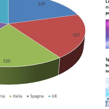
L
r
p
S
b
n