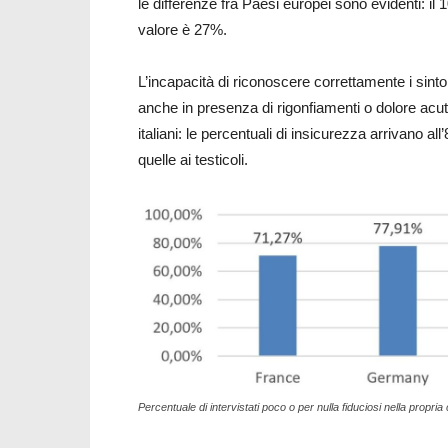
le differenze fra Paesi europei sono evidenti: il 1
valore è 27%.
L’incapacità di riconoscere correttamente i sintomi
anche in presenza di rigonfiamenti o dolore acuto
italiani: le percentuali di insicurezza arrivano al
quelle ai testicoli.
Percentuale di intervistati poco o per nulla fiduciosi nella propria 