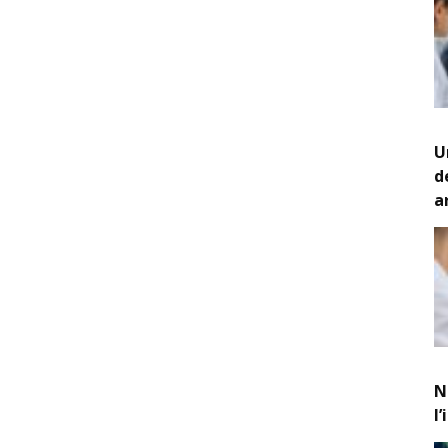
U
d
a
N
l