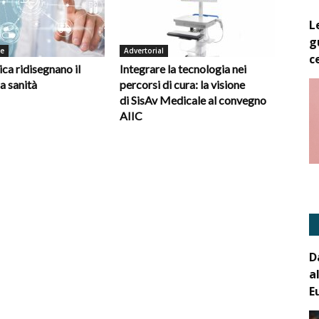
L
g
de
Advertorial
c
ica ridisegnano il
Integrare la tecnologia nei
la sanità
percorsi di cura: la visione
di SisAv Medicale al convegno
AIIC
D
a
E