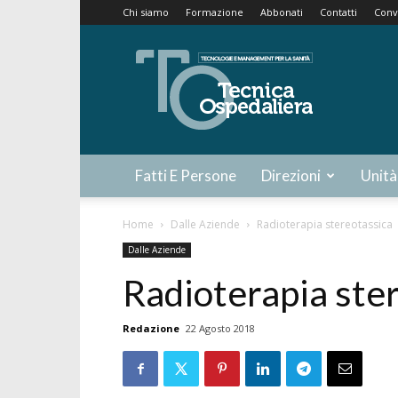
Chi siamo
Formazione
Abbonati
Contatti
Conv
Tecnica
Ospedaliera
Fatti E Persone
Direzioni
Unità
Home
Dalle Aziende
Radioterapia stereotassica
Dalle Aziende
Radioterapia ste
Redazione
22 Agosto 2018