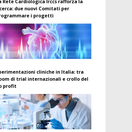
a Rete Cardiologica Irccs rafforza la
icerca: due nuovi Comitati per
rogrammare i progetti
perimentazioni cliniche in Italia: tra
oom di trial internazionali e crollo del
o profit