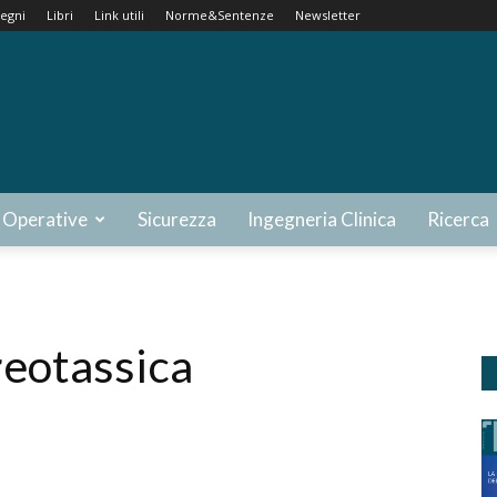
egni
Libri
Link utili
Norme&Sentenze
Newsletter
 Operative
Sicurezza
Ingegneria Clinica
Ricerca
reotassica