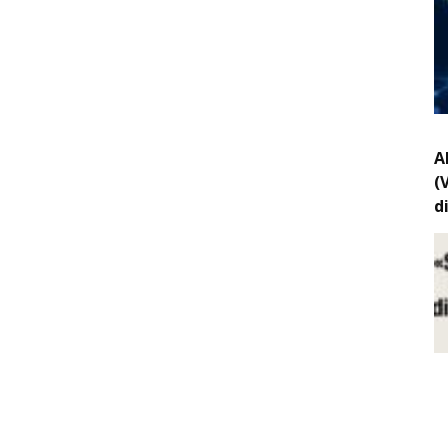
A
(
d