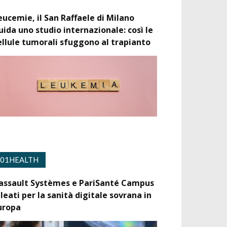
eucemie, il San Raffaele di Milano
uida uno studio internazionale: così le
ellule tumorali sfuggono al trapianto
01HEALTH
assault Systèmes e PariSanté Campus
lleati per la sanità digitale sovrana in
uropa