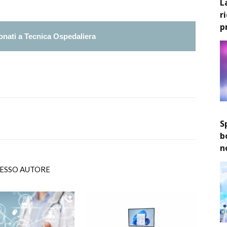
L
r
p
nati a Tecnica Ospedaliera
S
b
n
TESSO AUTORE