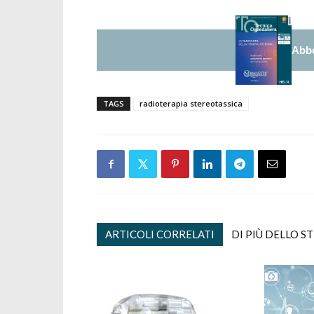
Abbo
TAGS
radioterapia stereotassica
ARTICOLI CORRELATI
DI PIÙ DELLO S