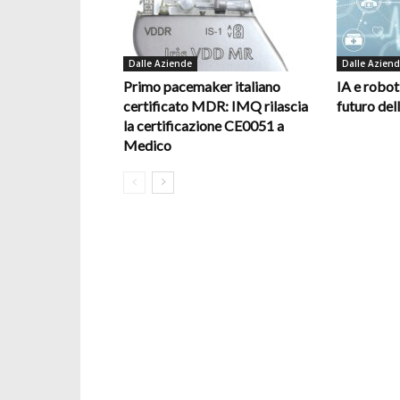
Dalle Aziende
Dalle Azien
Primo pacemaker italiano
IA e robot
certificato MDR: IMQ rilascia
futuro del
la certificazione CE0051 a
Medico