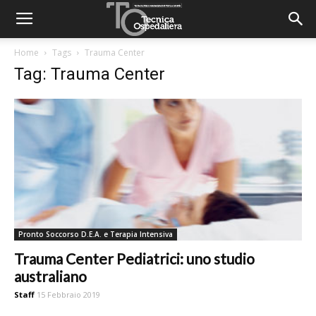
Home
Tags
Trauma Center
Tag: Trauma Center
Pronto Soccorso D.E.A. e Terapia Intensiva
Trauma Center Pediatrici: uno studio
australiano
Staff
15 Febbraio 2019