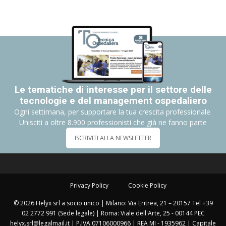
Le tematiche di interesse per il settore delle
tecnologie e del management ospedaliero
Ogni settimana, per supportare la tua crescita professionale.
Unisciti a oltre 8.900 professionisti che già ne fanno parte
ISCRIVITI ALLA NEWSLETTER
Privacy Policy
Cookie Policy
© 2026 Helyx srl a socio unico | Milano: Via Eritrea, 21 – 20157 Tel +39
02 2772 991 (Sede legale) | Roma: Viale dell'Arte, 25 - 00144 PEC
helyx.srl@legalmail.it | P.IVA 07106000966 | REA MI - 1935962 | Capitale