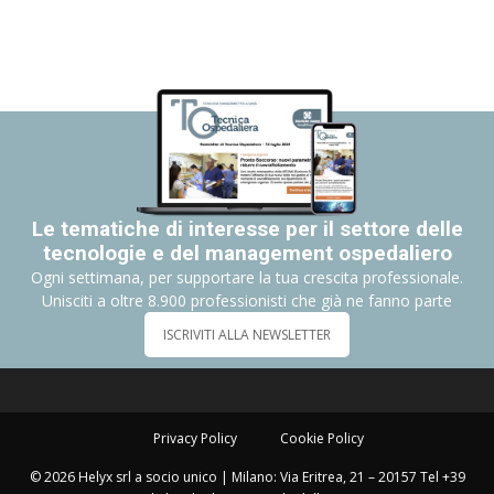
Le tematiche di interesse per il settore delle
tecnologie e del management ospedaliero
Ogni settimana, per supportare la tua crescita professionale.
Unisciti a oltre 8.900 professionisti che già ne fanno parte
ISCRIVITI ALLA NEWSLETTER
Privacy Policy
Cookie Policy
© 2026 Helyx srl a socio unico | Milano: Via Eritrea, 21 – 20157 Tel +39