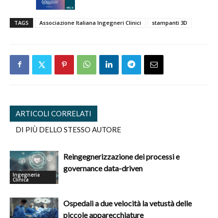
TAGS
Associazione Italiana Ingegneri Clinici
stampanti 3D
ARTICOLI CORRELATI
DI PIÙ DELLO STESSO AUTORE
Reingegnerizzazione dei processi e
governance data-driven
Ingegneria
Clinica
Ospedali a due velocità la vetustà delle
piccole apparecchiature