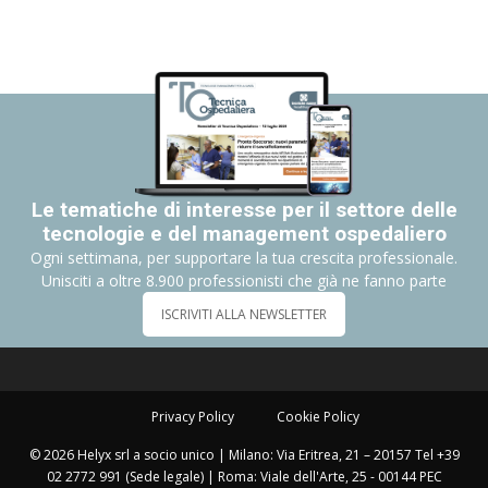
Le tematiche di interesse per il settore delle
tecnologie e del management ospedaliero
Ogni settimana, per supportare la tua crescita professionale.
Unisciti a oltre 8.900 professionisti che già ne fanno parte
ISCRIVITI ALLA NEWSLETTER
Privacy Policy
Cookie Policy
© 2026 Helyx srl a socio unico | Milano: Via Eritrea, 21 – 20157 Tel +39
02 2772 991 (Sede legale) | Roma: Viale dell'Arte, 25 - 00144 PEC