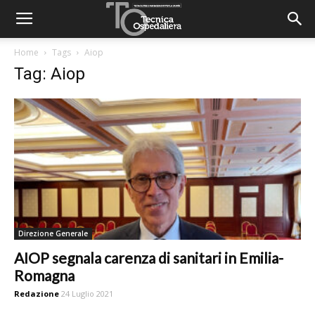
Home
Tags
Aiop
Tag: Aiop
Direzione Generale
AIOP segnala carenza di sanitari in Emilia-
Romagna
Redazione
24 Luglio 2021