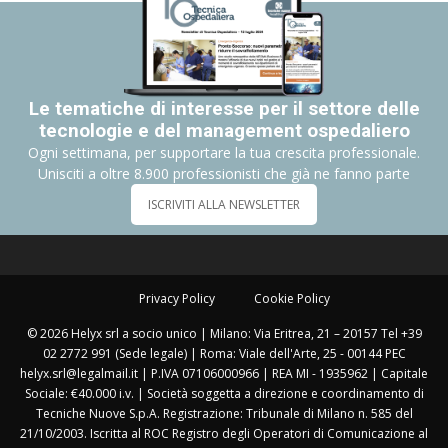
Le tematiche di interesse per il settore delle
tecnologie e del management ospedaliero
Ogni settimana, per supportare la tua crescita professionale.
Unisciti a oltre 8.900 professionisti che già ne fanno parte
ISCRIVITI ALLA NEWSLETTER
Privacy Policy
Cookie Policy
© 2026 Helyx srl a socio unico | Milano: Via Eritrea, 21 – 20157 Tel +39
02 2772 991 (Sede legale) | Roma: Viale dell'Arte, 25 - 00144 PEC
helyx.srl@legalmail.it | P.IVA 07106000966 | REA MI - 1935962 | Capitale
Sociale: €40.000 i.v. | Società soggetta a direzione e coordinamento di
Tecniche Nuove S.p.A. Registrazione: Tribunale di Milano n. 585 del
21/10/2003. Iscritta al ROC Registro degli Operatori di Comunicazione al