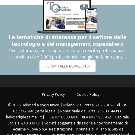
Le tematiche di interesse per il settore delle
tecnologie e del management ospedaliero
Ogni settimana, per supportare la tua crescita professionale.
Unisciti a oltre 8.900 professionisti che già ne fanno parte
ISCRIVITI ALLA NEWSLETTER
Privacy Policy
Cookie Policy
© 2026 Helyx srl a socio unico | Milano: Via Eritrea, 21 – 20157 Tel +39
02 2772 991 (Sede legale) | Roma: Viale dell'Arte, 25 - 00144 PEC
helyx.srl@legalmail.it | P.IVA 07106000966 | REA MI - 1935962 | Capitale
Sociale: €40.000 i.v. | Società soggetta a direzione e coordinamento di
Tecniche Nuove S.p.A. Registrazione: Tribunale di Milano n. 585 del