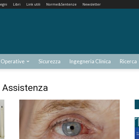
egni
Libri
Link utili
Norme&Sentenze
Newsletter
 Operative
Sicurezza
Ingegneria Clinica
Ricerca
di Assistenza