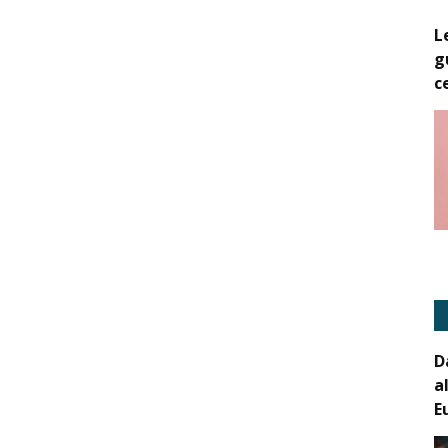
L
g
c
D
a
E