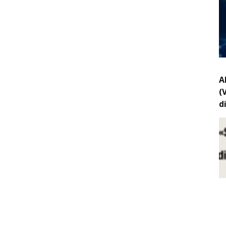
A
(
d