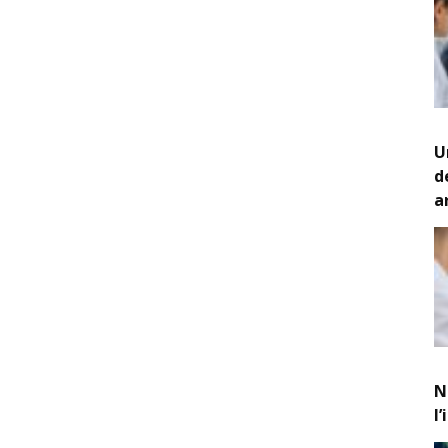
U
d
a
N
l