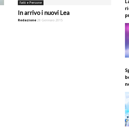
L
Fatti e Persone
r
In arrivo i nuovi Lea
p
Redazione
28 Gennaio 2015
S
b
n