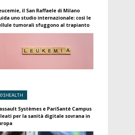
eucemie, il San Raffaele di Milano
uida uno studio internazionale: così le
ellule tumorali sfuggono al trapianto
01HEALTH
assault Systèmes e PariSanté Campus
lleati per la sanità digitale sovrana in
uropa