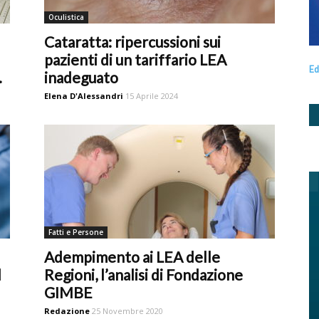
Oculistica
Cataratta: ripercussioni sui
pazienti di un tariffario LEA
Ed
.
inadeguato
Elena D'Alessandri
15 Aprile 2024
Fatti e Persone
Adempimento ai LEA delle
d
Regioni, l’analisi di Fondazione
GIMBE
Redazione
25 Novembre 2020