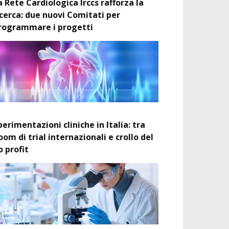
a Rete Cardiologica Irccs rafforza la
icerca: due nuovi Comitati per
rogrammare i progetti
perimentazioni cliniche in Italia: tra
oom di trial internazionali e crollo del
o profit