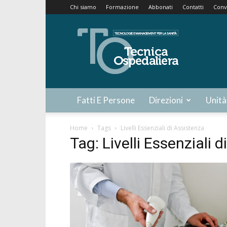
Chi siamo
Formazione
Abbonati
Contatti
Conv
Tecnica
Ospedaliera
Fatti E Persone
Direzioni
Unità
Home
Tags
Livelli Essenziali di Assistenza
Tag: Livelli Essenziali 