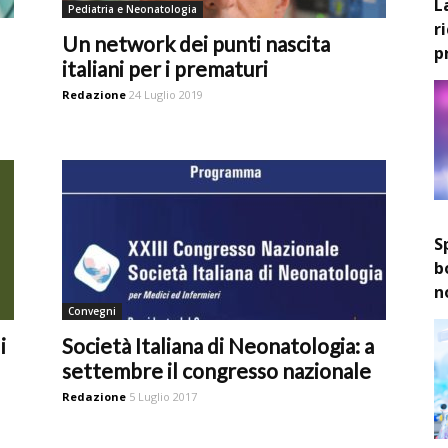
L
Pediatria e Neonatologia
r
Un network dei punti nascita
p
italiani per i prematuri
Redazione
24 Luglio 2019
S
b
n
Convegni
i
Società Italiana di Neonatologia: a
settembre il congresso nazionale
Redazione
5 Luglio 2017