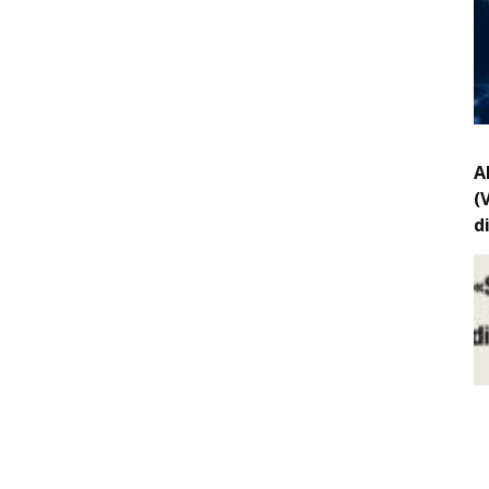
A
(
d