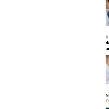
U
d
a
N
l