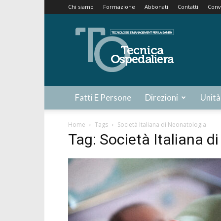
Chi siamo
Formazione
Abbonati
Contatti
Conv
Tecnica
Ospedaliera
Fatti E Persone
Direzioni
Unità
Home
Tags
Società Italiana di Neonatologia
Tag: Società Italiana d