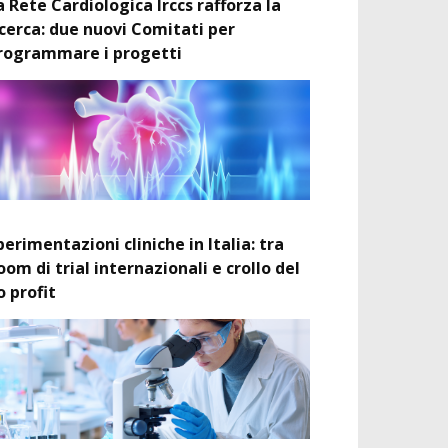
a Rete Cardiologica Irccs rafforza la
icerca: due nuovi Comitati per
rogrammare i progetti
perimentazioni cliniche in Italia: tra
oom di trial internazionali e crollo del
o profit