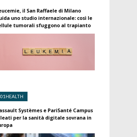
eucemie, il San Raffaele di Milano
uida uno studio internazionale: così le
ellule tumorali sfuggono al trapianto
01HEALTH
assault Systèmes e PariSanté Campus
lleati per la sanità digitale sovrana in
uropa