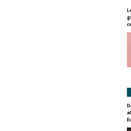
L
g
c
D
a
E