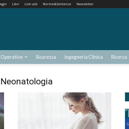
egni
Libri
Link utili
Norme&Sentenze
Newsletter
 Operative
Sicurezza
Ingegneria Clinica
Ricerca
i Neonatologia